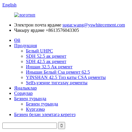
English
Электрон почта ярдәме
sugar.wang@yswhitecement.com
Чакыру ярдәме
+8613576043305
Өй
Продукция
Белый UHPC
SDH 52.5 ак цемент
SDH 42.5 ак цемент
Иншан 32.5 Ак цемент
Иньшан Белый Csa цемент 62.5
YINSHAN 42.5 Тиз каты CSA цементы
Selfз-үзеңне тигезләү цементы
Яңалыклар
Сораулар
Безнең турында
Безнең турында
Күргәзмә
Безнең белән элемтәгә керегез