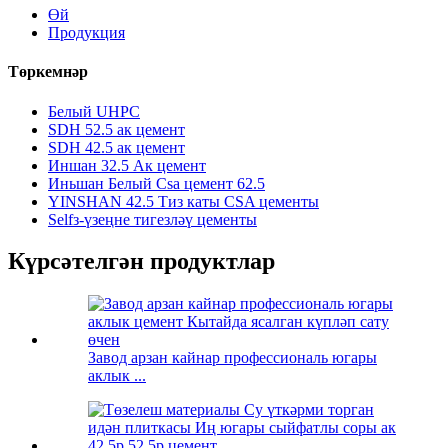
Өй
Продукция
Төркемнәр
Белый UHPC
SDH 52.5 ак цемент
SDH 42.5 ак цемент
Иншан 32.5 Ак цемент
Иньшан Белый Csa цемент 62.5
YINSHAN 42.5 Тиз каты CSA цементы
Selfз-үзеңне тигезләү цементы
Күрсәтелгән продуктлар
Завод арзан кайнар профессиональ югары
аклык ...