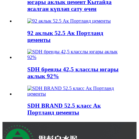
югары аклык цемент Кытайда
ясалган күпләп сату өчен
92 аклык 52.5 Ак Портланд
цементы
SDH бренды 42,5 класслы югары
аклык 92%
SDH BRAND 52.5 класс Ак
Портланд цементы