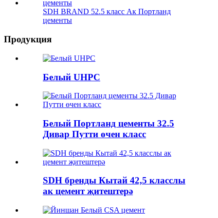
SDH BRAND 52.5 класс Ак Портланд
цементы
Продукция
Белый UHPC
Белый Портланд цементы 32.5
Дивар Путти өчен класс
SDH бренды Кытай 42,5 класслы
ак цемент җитештерә