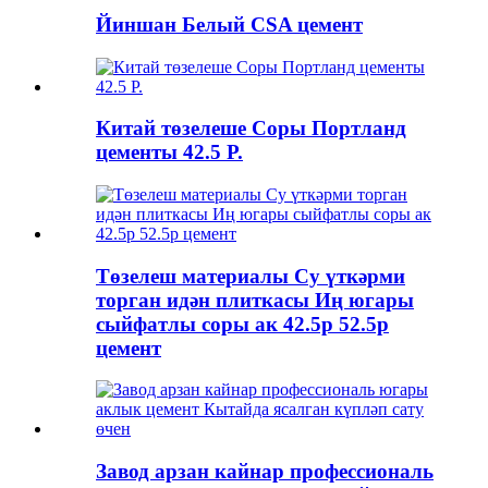
Йиншан Белый CSA цемент
Китай төзелеше Соры Портланд
цементы 42.5 Р.
Төзелеш материалы Су үткәрми
торган идән плиткасы Иң югары
сыйфатлы соры ак 42.5р 52.5р
цемент
Завод арзан кайнар профессиональ