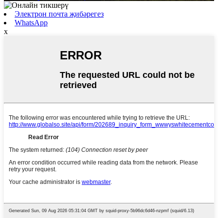
Электрон почта җибәрегез
WhatsApp
x