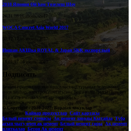
2018 Япония Өй һәм Төзелеш Шоу
26,11,18 16 июнь, 2017
WOCA Concret Asia World 2017
08,12,17 16 июнь, 2017
Иншан АКШка ROYAL & Japan SKK экспортлый
18,01,17 16 июнь, 2017
Подписать
Безнең продуктлар яки приселистлар турында белешмәләр
өчен зинһар, электрон почтагызны безгә калдырыгыз һәм без
24 сәгать эчендә элемтәдә торырбыз.
Прикелист өчен сорау
© Copyright - 2010-2022: Барлык хокуклар
сакланган.
Кайнар продуктлар
,
Сайт картасы
Белый цемент стенасы
,
Ак цемент заводы Кытайда
,
Түбә
агып чыгу өчен ак цемент
,
Белый цемент соры
,
Ак цемент
плиткалар
,
Бетон Ак цемент
,