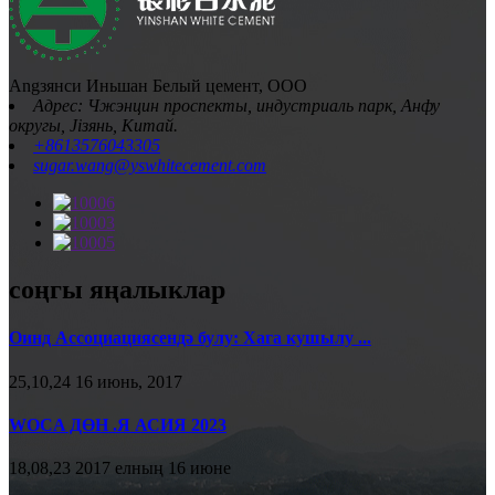
Angзянси Иньшан Белый цемент, ООО
Адрес: Чжэнцин проспекты, индустриаль парк, Анфу
округы, Jiзянь, Китай.
+8613576043305
sugar.wang@yswhitecement.com
соңгы яңалыклар
Oинд Ассоциациясендә булу: Хага кушылу ...
25,10,24 16 июнь, 2017
WOCA ДӨН .Я АСИЯ 2023
18,08,23 2017 елның 16 июне