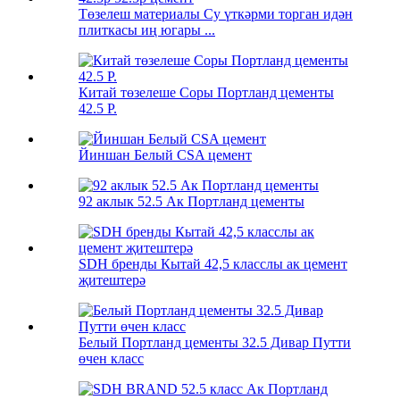
Төзелеш материалы Су үткәрми торган идән
плиткасы иң югары ...
Китай төзелеше Соры Портланд цементы
42.5 Р.
Йиншан Белый CSA цемент
92 аклык 52.5 Ак Портланд цементы
SDH бренды Кытай 42,5 класслы ак цемент
җитештерә
Белый Портланд цементы 32.5 Дивар Путти
өчен класс